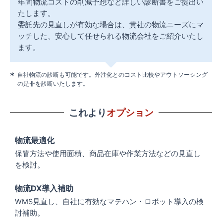
年間物流コストの削減予想など詳しい診断書をご提出い
たします。
委託先の見直しが有効な場合は、貴社の物流ニーズにマ
ッチした、安心して任せられる物流会社をご紹介いたし
ます。
自社物流の診断も可能です。外注化とのコスト比較やアウトソーシング
の是非を診断いたします。
これより
オプション
物流最適化
保管⽅法や使⽤⾯積、商品在庫や作業⽅法などの⾒直し
を検討。
物流DX導⼊補助
WMS⾒直し、⾃社に有効なマテハン・ロボット導⼊の検
討補助。