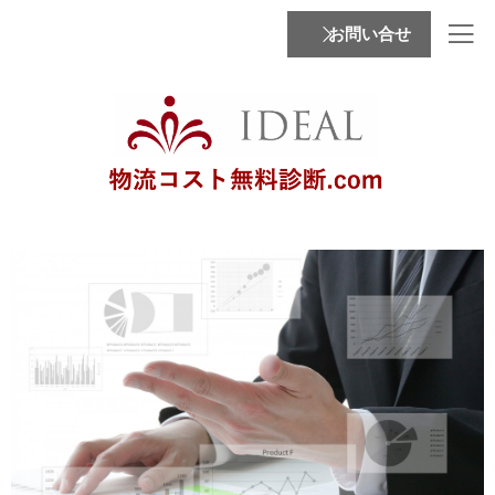
内
お問い合せ
容
を
ス
キ
ッ
プ